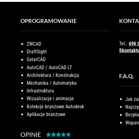
OPROGRAMOWANIE
KONTA
Tel.:
696 
ZWCAD
Skontaktu
DraftSight
GstarCAD
AutoCAD / AutoCAD LT
Architektura / Konstrukcja
F.A.Q.
Mechanika / Automatyka
Infrastruktura
Wizualizacje i animacje
Jak za
Kolekcje branżowe Autodesk
Najczę
Aplikacje branżowe
Bezpła
Wsparc
OPINIE