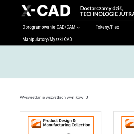
Przejdź
Dostarczamy dziś,
do
TECHNOLOGIE JUTR
treści
Oprogramowanie CAD/CAM
Tokeny/Flex
Manipulatory/Myszki CAD
Wyświetlanie wszystkich wyników: 3