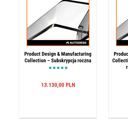
Product Design & Manufacturing
Produc
Collection – Subskrypcja roczna
Collect
Oceniono
5.00
na 5
13.130,00
PLN