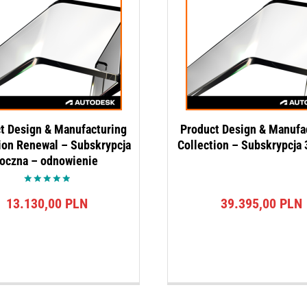
t Design & Manufacturing
Product Design & Manufa
ion Renewal – Subskrypcja
Collection – Subskrypcja 
roczna – odnowienie
Oceniono
13.130,00
PLN
39.395,00
PLN
5.00
na 5