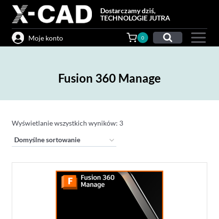
Przejdź
Dostarczamy dziś,
do
TECHNOLOGIE JUTRA
treści
Moje konto
0
Fusion 360 Manage
Wyświetlanie wszystkich wyników: 3