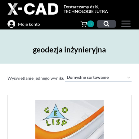
Przejdź
Dostarczamy dziś,
do
TECHNOLOGIE JUTRA
treści
Moje konto
0
geodezja inżynieryjna
Wyświetlanie jednego wyniku