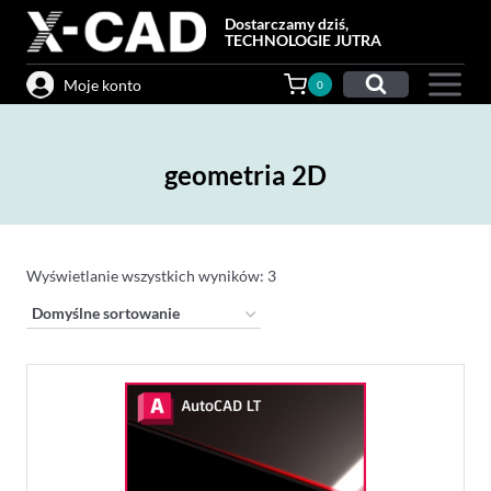
Przejdź
Dostarczamy dziś,
do
TECHNOLOGIE JUTRA
treści
Moje konto
0
geometria 2D
Wyświetlanie wszystkich wyników: 3