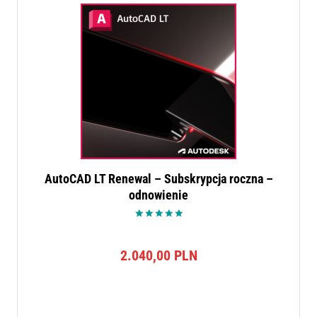
AutoCAD LT Renewal – Subskrypcja roczna –
odnowienie
Oceniono
5.00
na 5
2.040,00
PLN