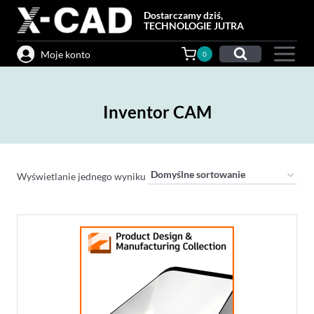
Przejdź
Dostarczamy dziś,
do
TECHNOLOGIE JUTRA
treści
Moje konto
0
Inventor CAM
Wyświetlanie jednego wyniku