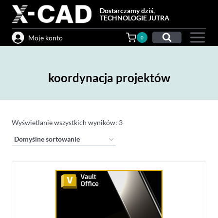
Przejdź
Dostarczamy dziś,
do
TECHNOLOGIE JUTRA
treści
Moje konto
0
koordynacja projektów
Wyświetlanie wszystkich wyników: 3