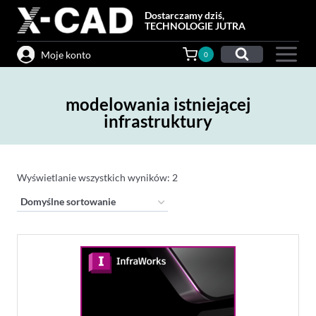
Przejdź
Dostarczamy dziś,
do
TECHNOLOGIE JUTRA
treści
Moje konto
0
modelowania istniejącej
infrastruktury
Wyświetlanie wszystkich wyników: 2