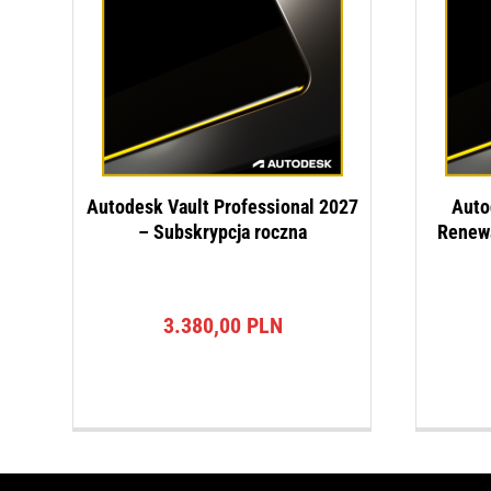
Autodesk Vault Professional 2027
Auto
– Subskrypcja roczna
Renewa
3.380,00
PLN