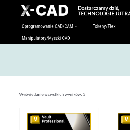
Przejdź
Dostarczamy dziś,
do
TECHNOLOGIE JUTR
treści
Oprogramowanie CAD/CAM
Tokeny/Flex
Manipulatory/Myszki CAD
Wyświetlanie wszystkich wyników: 3