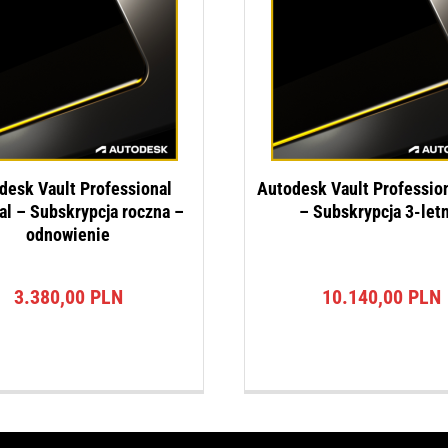
desk Vault Professional
Autodesk Vault Professio
l – Subskrypcja roczna –
– Subskrypcja 3-letn
odnowienie
3.380,00
PLN
10.140,00
PLN