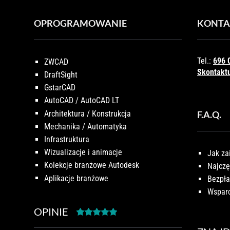
OPROGRAMOWANIE
KONTA
Tel.:
696 
ZWCAD
Skontaktu
DraftSight
GstarCAD
AutoCAD / AutoCAD LT
Architektura / Konstrukcja
F.A.Q.
Mechanika / Automatyka
Infrastruktura
Wizualizacje i animacje
Jak za
Kolekcje branżowe Autodesk
Najczę
Aplikacje branżowe
Bezpła
Wsparc
OPINIE