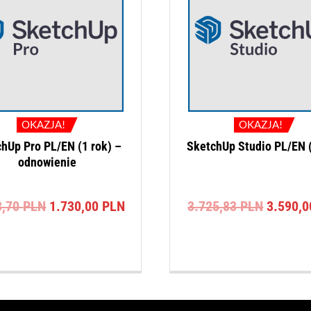
OKAZJA!
OKAZJA!
hUp Pro PL/EN (1 rok) –
SketchUp Studio PL/EN (
odnowienie
Pierwotna
Aktualna
Pierwot
3,70
PLN
1.730,00
PLN
3.725,83
PLN
3.590,
cena
cena
cena
wynosiła:
wynosi:
wynosił
1.883,70 PLN.
1.730,00 PLN.
3.725,8