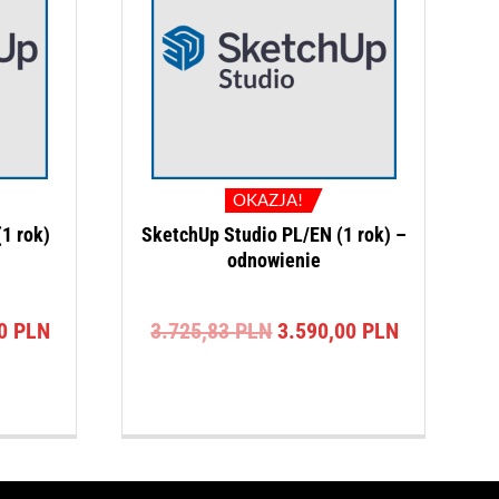
OKAZJA!
1 rok)
SketchUp Studio PL/EN (1 rok) –
odnowienie
na
Aktualna
Pierwotna
Aktualna
00
PLN
3.725,83
PLN
3.590,00
PLN
cena
cena
cena
a:
wynosi:
wynosiła:
wynosi:
3 PLN.
3.590,00 PLN.
3.725,83 PLN.
3.590,00 P