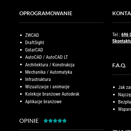
OPROGRAMOWANIE
KONTA
Tel.:
696 
ZWCAD
Skontaktu
DraftSight
GstarCAD
AutoCAD / AutoCAD LT
Architektura / Konstrukcja
F.A.Q.
Mechanika / Automatyka
Infrastruktura
Wizualizacje i animacje
Jak za
Kolekcje branżowe Autodesk
Najczę
Aplikacje branżowe
Bezpła
Wsparc
OPINIE