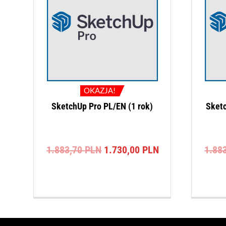
OKAZJA!
SketchUp Pro PL/EN (1 rok)
Sketc
Pierwotna
Aktualna
1.883,70
PLN
1.730,00
PLN
1.88
cena
cena
wynosiła:
wynosi:
1.883,70 PLN.
1.730,00 PLN.