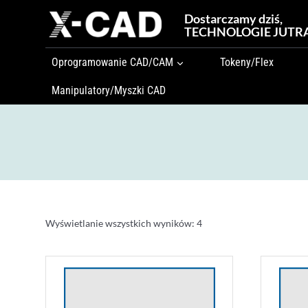
Przejdź
Dostarczamy dziś,
do
TECHNOLOGIE JUTR
treści
Oprogramowanie CAD/CAM
Tokeny/Flex
Manipulatory/Myszki CAD
Wyświetlanie wszystkich wyników: 4