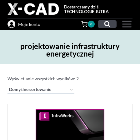
Przejdź
Dostarczamy dziś,
do
TECHNOLOGIE JUTRA
treści
Moje konto
0
projektowanie infrastruktury
energetycznej
Wyświetlanie wszystkich wyników: 2