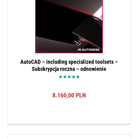
AutoCAD – including specialized toolsets –
Subskrypcja roczna – odnowienie
Oceniono
5.00
na 5
8.160,00
PLN