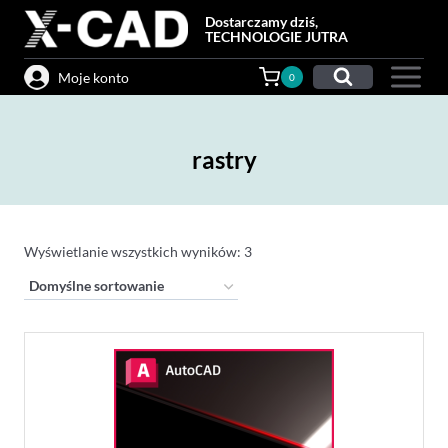
Przejdź
Dostarczamy dziś,
do
TECHNOLOGIE JUTRA
treści
Moje konto
0
rastry
Wyświetlanie wszystkich wyników: 3