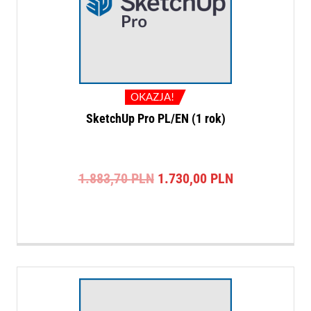
OKAZJA!
SketchUp Pro PL/EN (1 rok)
Pierwotna
Aktualna
1.883,70
PLN
1.730,00
PLN
cena
cena
wynosiła:
wynosi:
1.883,70 PLN.
1.730,00 PLN