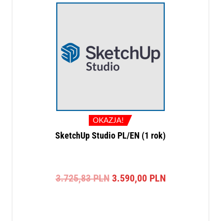
OKAZJA!
SketchUp Studio PL/EN (1 rok)
Pierwotna
Aktualna
3.725,83
PLN
3.590,00
PLN
cena
cena
wynosiła:
wynosi:
3.725,83 PLN.
3.590,00 PLN