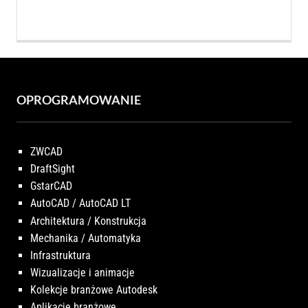
wynosiła:
wynosi:
3.725,83 PLN.
3.590,00 PLN
OPROGRAMOWANIE
ZWCAD
DraftSight
GstarCAD
AutoCAD / AutoCAD LT
Architektura / Konstrukcja
Mechanika / Automatyka
Infrastruktura
Wizualizacje i animacje
Kolekcje branżowe Autodesk
Aplikacje branżowe