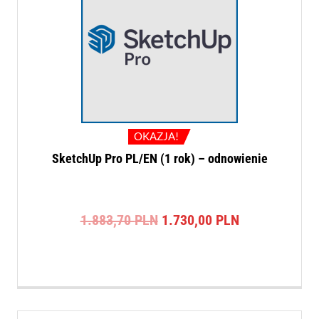
OKAZJA!
SketchUp Pro PL/EN (1 rok) – odnowienie
Pierwotna
Aktualna
1.883,70
PLN
1.730,00
PLN
cena
cena
wynosiła:
wynosi:
1.883,70 PLN.
1.730,00 PLN