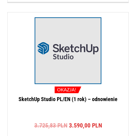
OKAZJA!
SketchUp Studio PL/EN (1 rok) – odnowienie
Pierwotna
Aktualna
3.725,83
PLN
3.590,00
PLN
cena
cena