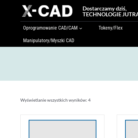
Przejdź
Dostarczamy dziś,
do
TECHNOLOGIE JUTR
treści
Oprogramowanie CAD/CAM
Tokeny/Flex
Manipulatory/Myszki CAD
Wyświetlanie wszystkich wyników: 4