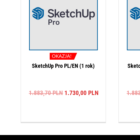
OKAZJA!
SketchUp Pro PL/EN (1 rok)
Sketc
Pierwotna
Aktualna
1.883,70
PLN
1.730,00
PLN
1.88
cena
cena
wynosiła:
wynosi:
1.883,70 PLN.
1.730,00 PLN.