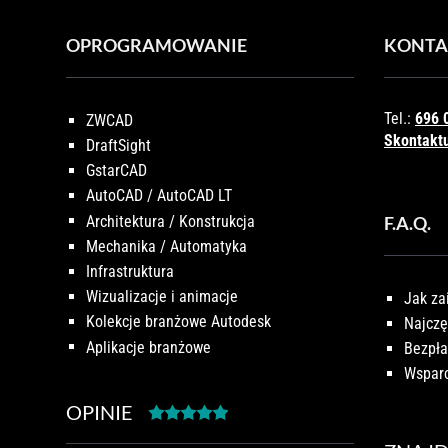
OPROGRAMOWANIE
KONTA
Tel.:
696 
ZWCAD
Skontaktu
DraftSight
GstarCAD
AutoCAD / AutoCAD LT
Architektura / Konstrukcja
F.A.Q.
Mechanika / Automatyka
Infrastruktura
Wizualizacje i animacje
Jak za
Kolekcje branżowe Autodesk
Najczę
Aplikacje branżowe
Bezpła
Wsparc
OPINIE