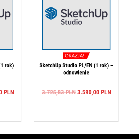
OKAZJA!
1 rok)
SketchUp Studio PL/EN (1 rok) –
odnowienie
na
Aktualna
Pierwotna
Aktualna
00
PLN
3.725,83
PLN
3.590,00
PLN
cena
cena
cena
a:
wynosi:
wynosiła:
wynosi:
3 PLN.
3.590,00 PLN.
3.725,83 PLN.
3.590,00 P