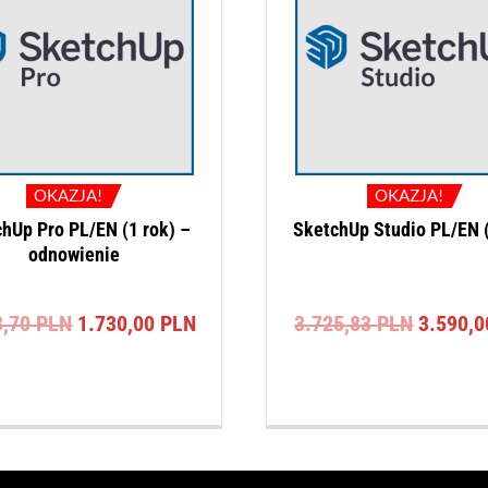
OKAZJA!
OKAZJA!
hUp Pro PL/EN (1 rok) –
SketchUp Studio PL/EN (
odnowienie
Pierwotna
Aktualna
Pierwot
3,70
PLN
1.730,00
PLN
3.725,83
PLN
3.590,
cena
cena
cena
wynosiła:
wynosi:
wynosił
1.883,70 PLN.
1.730,00 PLN.
3.725,8