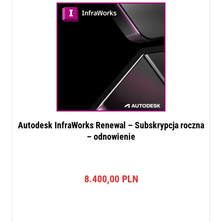
Autodesk InfraWorks Renewal – Subskrypcja roczna
– odnowienie
8.400,00
PLN