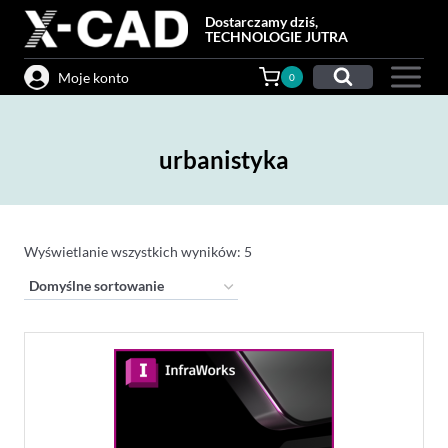
Przejdź
Dostarczamy dziś,
do
TECHNOLOGIE JUTRA
treści
Moje konto
0
urbanistyka
Wyświetlanie wszystkich wyników: 5