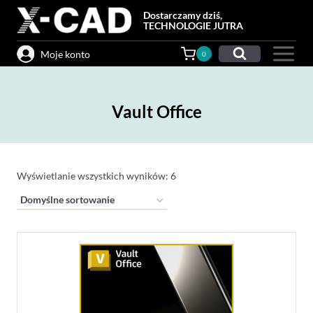
Przejdź
Dostarczamy dziś,
do
TECHNOLOGIE JUTRA
treści
Moje konto
0
Vault Office
Wyświetlanie wszystkich wyników: 6