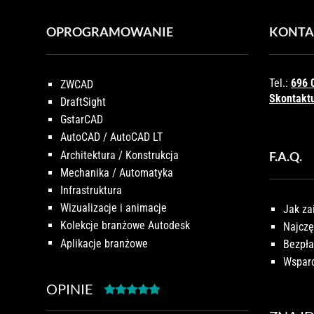
OPROGRAMOWANIE
KONTA
Tel.:
696 
ZWCAD
Skontaktu
DraftSight
GstarCAD
AutoCAD / AutoCAD LT
Architektura / Konstrukcja
F.A.Q.
Mechanika / Automatyka
Infrastruktura
Wizualizacje i animacje
Jak za
Kolekcje branżowe Autodesk
Najczę
Aplikacje branżowe
Bezpła
Wsparc
OPINIE