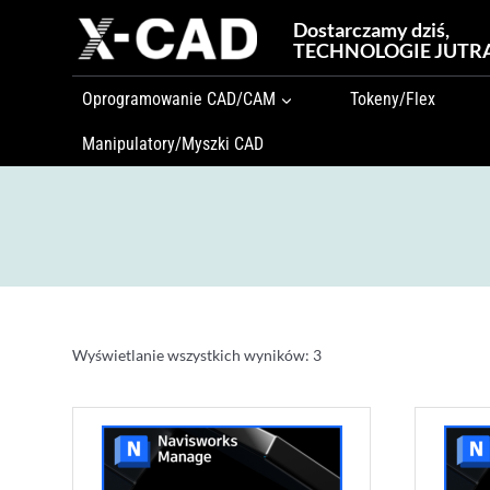
Przejdź
Dostarczamy dziś,
do
TECHNOLOGIE JUTR
treści
Oprogramowanie CAD/CAM
Tokeny/Flex
Manipulatory/Myszki CAD
Wyświetlanie wszystkich wyników: 3