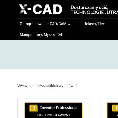
Przejdź
Dostarczamy dziś,
do
TECHNOLOGIE JUTR
treści
Oprogramowanie CAD/CAM
Tokeny/Flex
Manipulatory/Myszki CAD
Wyświetlanie wszystkich wyników: 4