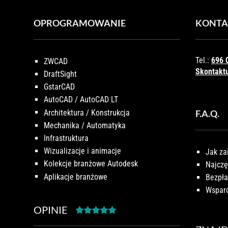
OPROGRAMOWANIE
KONTA
Tel.:
696 
ZWCAD
Skontaktu
DraftSight
GstarCAD
AutoCAD / AutoCAD LT
Architektura / Konstrukcja
F.A.Q.
Mechanika / Automatyka
Infrastruktura
Wizualizacje i animacje
Jak za
Kolekcje branżowe Autodesk
Najczę
Aplikacje branżowe
Bezpła
Wsparc
OPINIE