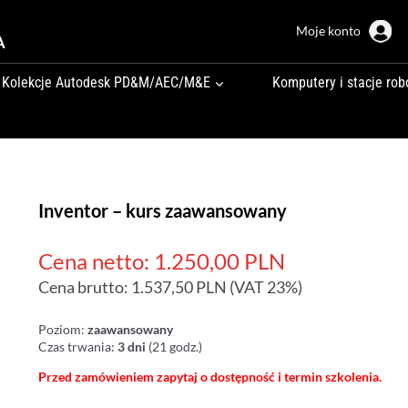
Moje konto
A
Kolekcje Autodesk PD&M/AEC/M&E
Komputery i stacje rob
Inventor – kurs zaawansowany
Cena netto:
1.250,00
PLN
Cena brutto:
1.537,50
PLN
(VAT 23%)
Poziom:
zaawansowany
Czas trwania:
3 dni
(21 godz.)
Przed zamówieniem zapytaj o dostępność i termin szkolenia.