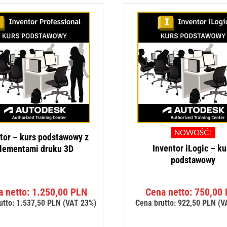
NOWOŚĆ!
tor – kurs podstawowy z
Inventor iLogic – ku
lementami druku 3D
podstawowy
a netto:
1.250,00
PLN
Cena netto:
750,00
utto:
1.537,50
PLN
(VAT 23%)
Cena brutto:
922,50
PLN
(V