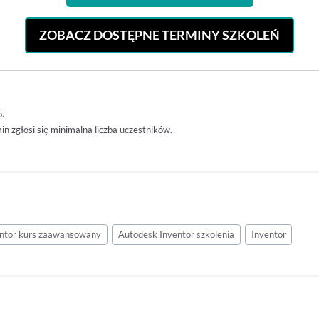
ZOBACZ DOSTĘPNE TERMINY SZKOLEŃ
o.
n zgłosi się minimalna liczba uczestników.
entor kurs zaawansowany
Autodesk Inventor szkolenia
Inventor