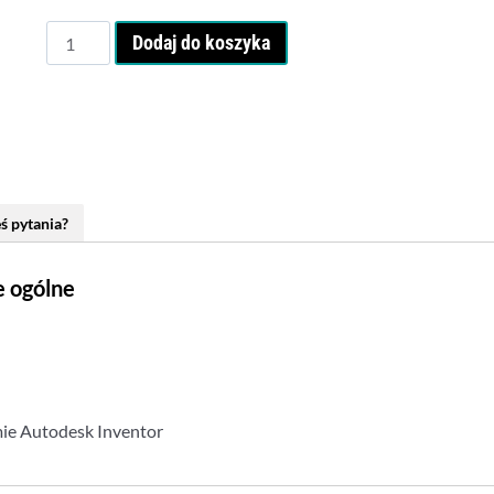
ilość
Dodaj do koszyka
Inventor
-
kurs
zaawansowany
ś pytania?
e ogólne
ie Autodesk Inventor