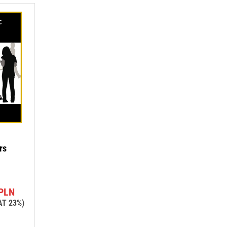
rs
PLN
AT 23%)