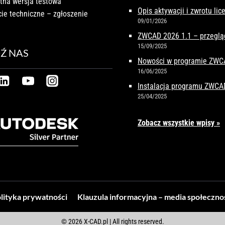
tna wersja testowa
Opis aktywacji i zwrotu li
ie techniczne – zgłoszenie
09/01/2026
ZWCAD 2026 1.1 – przeglą
15/09/2025
Ź NAS
Nowości w programie ZW
16/06/2025
Instalacja programu ZWCA
25/04/2025
Zobacz wszystkie wpisy »
lityka prywatności
Klauzula informacyjna – media społeczn
© 2026 X-CAD.pl | All rights reserved.