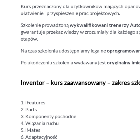
Kurs przeznaczony dla użytkowników mających opanow
ułatwienie i przyspieszenie prac projektowych.
Szkolenie prowadzoną
wykwalifikowani trenerzy Aut
gwarantuje przekaz wiedzy w zrozumiały dla każdego s
etapów.
Na czas szkolenia udostępniamy legalne
oprogramowani
Po ukończeniu szkolenia wydawany jest
oryginalny imi
Inventor – kurs zaawansowany – zakres szk
1. iFeatures
2. Parts
3. Komponenty pochodne
4. Wiązania ruchu
5. iMates
6. Adaptacyjność