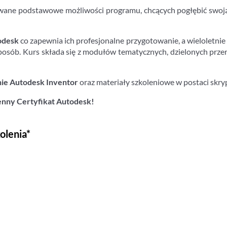
ane podstawowe możliwości programu, chcących pogłębić swoją 
odesk
co zapewnia ich profesjonalne przygotowanie, a wieloletni
posób. Kurs składa się z modułów tematycznych, dzielonych prze
e Autodesk Inventor
oraz materiały szkoleniowe w postaci skry
enny Certyfikat Autodesk!
olenia*