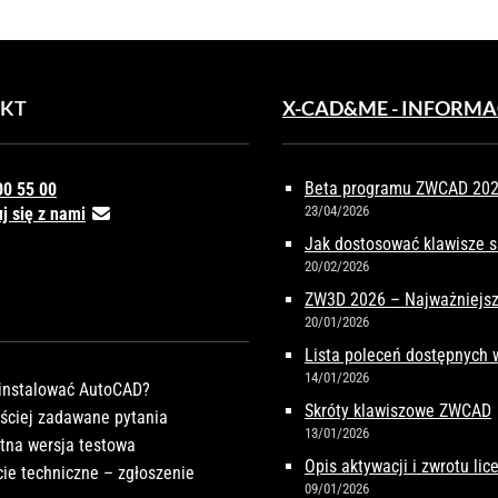
KT
X-CAD&ME - INFORMA
Beta programu ZWCAD 2027
00 55 00
23/04/2026
j się z nami
Jak dostosować klawisze 
20/02/2026
ZW3D 2026 – Najważniejsz
20/01/2026
Lista poleceń dostępnych
14/01/2026
instalować AutoCAD?
Skróty klawiszowe ZWCAD
ściej zadawane pytania
13/01/2026
tna wersja testowa
Opis aktywacji i zwrotu li
ie techniczne – zgłoszenie
09/01/2026