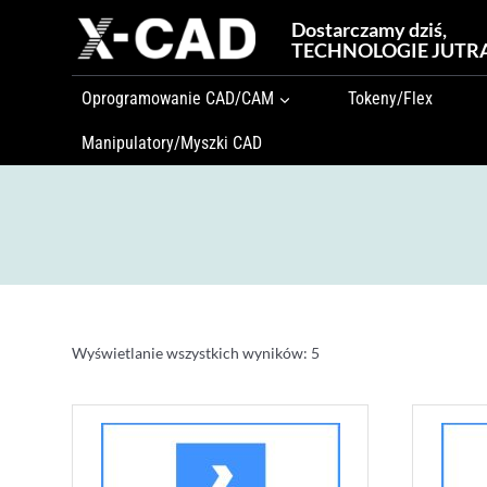
Przejdź
Dostarczamy dziś,
do
TECHNOLOGIE JUTR
treści
Oprogramowanie CAD/CAM
Tokeny/Flex
Manipulatory/Myszki CAD
Wyświetlanie wszystkich wyników: 5