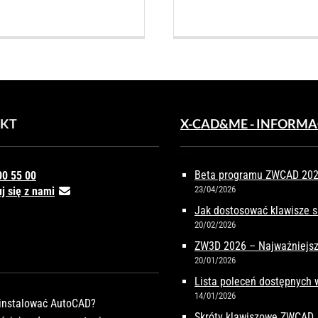
KT
X-CAD&ME - INFORMA
Beta programu ZWCAD 2027
00 55 00
23/04/2026
j się z nami
Jak dostosować klawisze 
20/02/2026
ZW3D 2026 – Najważniejsz
20/01/2026
Lista poleceń dostępnych
14/01/2026
instalować AutoCAD?
Skróty klawiszowe ZWCAD