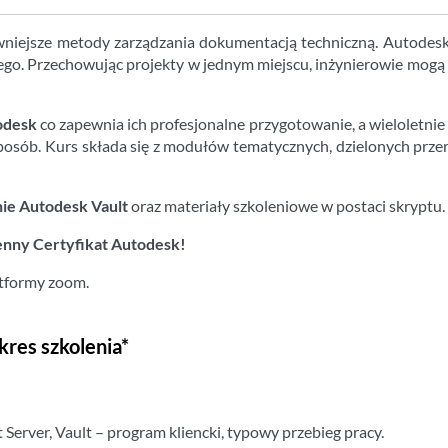
wniejsze metody zarządzania dokumentacją techniczną. Autodesk V
o. Przechowując projekty w jednym miejscu, inżynierowie mogą
odesk
co zapewnia ich profesjonalne przygotowanie, a wieloletni
posób. Kurs składa się z modułów tematycznych, dzielonych prze
e Autodesk Vault
oraz materiały szkoleniowe w postaci skryptu.
enny Certyfikat Autodesk!
atformy zoom.
kres szkolenia*
rver, Vault – program kliencki, typowy przebieg pracy.