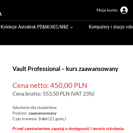
Moje konto
A
Kolekcje Autodesk PD&M/AEC/M&E
Komputery i stacje rob
Vault Professional – kurs zaawansowany
Cena netto:
450,00
PLN
Cena brutto:
553,50
PLN
(VAT 23%)
Szkolenie dla studentów
Poziom:
zaawansowany
Czas trwania:
3 dni
(21 godz.)
Przed zamówieniem zapytaj o dostępność i termin szkolenia.