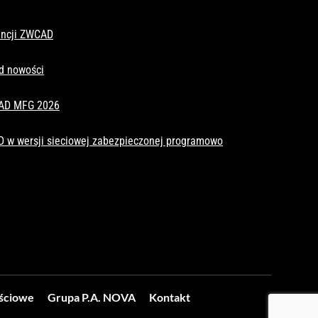
cencji ZWCAD
d nowości
CAD MFG 2026
D w wersji sieciowej zabezpieczonej programowo
ościowe
Grupa P.A. NOVA
Kontakt