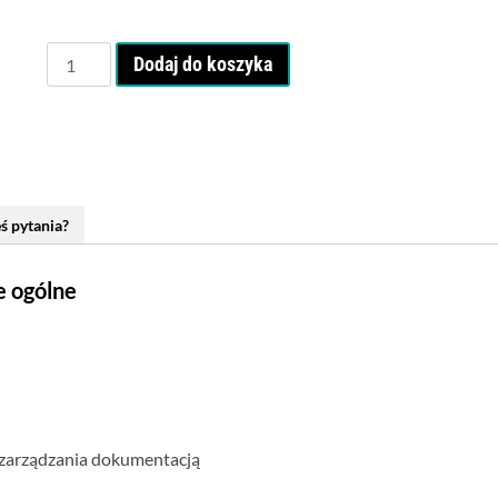
ilość
Dodaj do koszyka
Vault
Professional
-
kurs
zaawansowany
ś pytania?
e ogólne
zarządzania dokumentacją