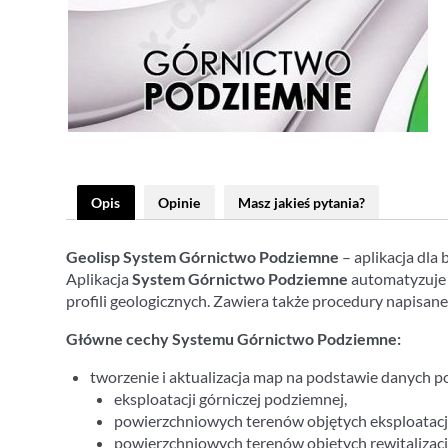
Opis
Opinie
Masz jakieś pytania?
Geolisp System Górnictwo Podziemne
– aplikacja dla
Aplikacja
System
Górnictwo Podziemne
automatyzuje n
profili geologicznych. Zawiera także procedury napisan
Główne cechy Systemu Górnictwo Podziemne:
tworzenie i aktualizacja map na podstawie danych p
eksploatacji górniczej podziemnej,
powierzchniowych terenów objętych eksploatacją 
powierzchniowych terenów objętych rewitalizacj