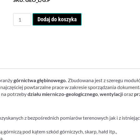
ilość
Dodaj do koszyka
GEOLISP
Górnictwo
Podziemne
 branży
górnictwa głębinowego.
Zbudowana jest z szeregu modułó
ajczęściej powtarzalne prace w zakresie sporządzania dokumentacj
e na potrzeby
działu mierniczo-geologicznego
,
wentylacji
oraz
pr
ozyskanych z bezpośrednich pomiarów terenowych jak i z istnieją
górniczą pod kątem szkód górniczych, skarp, hałd itp.,
ą,