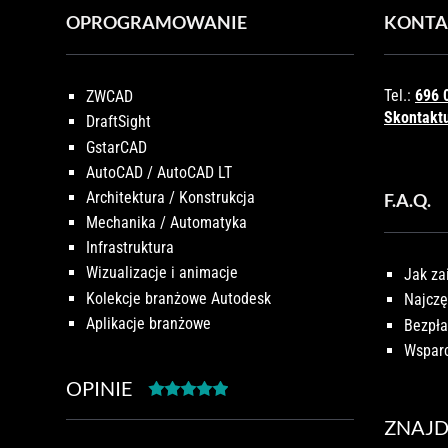
OPROGRAMOWANIE
KONTA
Tel.:
696 
ZWCAD
Skontaktu
DraftSight
GstarCAD
AutoCAD / AutoCAD LT
Architektura / Konstrukcja
F.A.Q.
Mechanika / Automatyka
Infrastruktura
Wizualizacje i animacje
Jak za
Kolekcje branżowe Autodesk
Najczę
Aplikacje branżowe
Bezpła
Wsparc
OPINIE
ZNAJD