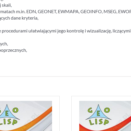
skali,
ch formatach m.in. EDN, GEONET, EWMAPA, GEOINFO, MSEG, EWOP
ących dane kryteria,
cedurami ułatwiającymi jego kontrolę i wizualizację, liczącymi 
ych,
poprzecznych,