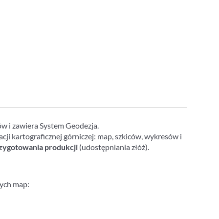
w i zawiera System Geodezja.
i kartograficznej górniczej: map, szkiców, wykresów i
zygotowania produkcji
(udostępniania złóż).
cych map: