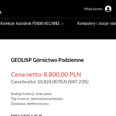
Moje konto
A
Kolekcje Autodesk PD&M/AEC/M&E
Komputery i stacje rob
GEOLISP Górnictwo Podziemne
Cena netto:
8.800,00
PLN
Cena brutto:
10.824,00
PLN
(VAT 23%)
Rodzaj licencji: wieczysta
Typ licencji: jednostanowiskowa
Dostawa: elektroniczna
SKU:
GEO_L/G.P