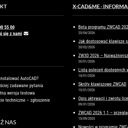
KT
X-CAD&ME - INFORMA
Beta programu ZWCAD 2027
00 55 00
23/04/2026
j się z nami
Jak dostosować klawisze 
20/02/2026
ZW3D 2026 – Najważniejsz
20/01/2026
Lista poleceń dostępnych
14/01/2026
instalować AutoCAD?
Skróty klawiszowe ZWCAD
ściej zadawane pytania
13/01/2026
tna wersja testowa
Opis aktywacji i zwrotu li
ie techniczne – zgłoszenie
09/01/2026
ZWCAD 2026 1.1 – przeglą
15/09/2025
Ź NAS
Nowości w programie ZW