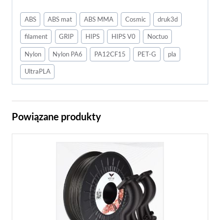
ABS
ABS mat
ABS MMA
Cosmic
druk3d
filament
GRIP
HIPS
HIPS V0
Noctuo
Nylon
Nylon PA6
PA12CF15
PET-G
pla
UltraPLA
Powiązane produkty