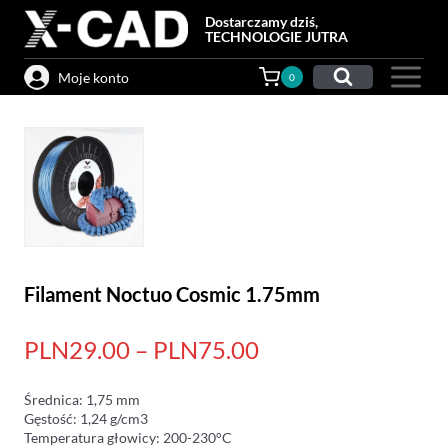
Przejdź
Dostarczamy dziś,
do
TECHNOLOGIE JUTRA
treści
Moje konto
0
Filament Noctuo Cosmic 1.75mm
PLN29.00 – PLN75.00
Średnica: 1,75 mm
Gęstość: 1,24 g/cm3
Temperatura głowicy: 200-230°C