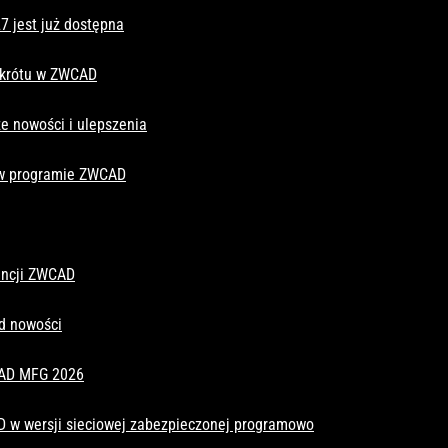
 jest już dostępna
skrótu w ZWCAD
e nowości i ulepszenia
 w programie ZWCAD
cencji ZWCAD
d nowości
CAD MFG 2026
D w wersji sieciowej zabezpieczonej programowo