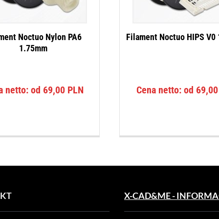
ament Noctuo Nylon PA6
Filament Noctuo HIPS V0
1.75mm
a netto: od
69,00
PLN
Cena netto: od
69,0
KT
X-CAD&ME - INFORMA