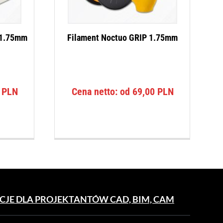
 1.75mm
Filament Noctuo GRIP 1.75mm
0
PLN
Cena netto: od
69,00
PLN
CJE DLA PROJEKTANTÓW CAD, BIM, CAM