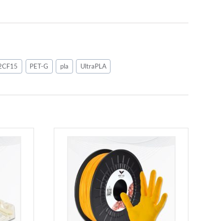
2CF15
PET-G
pla
UltraPLA