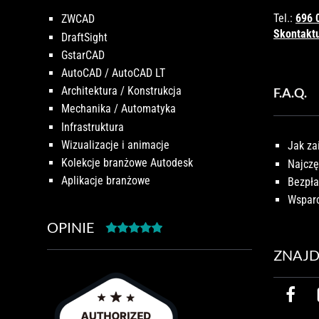
Tel.:
696 
ZWCAD
Skontaktu
DraftSight
GstarCAD
AutoCAD / AutoCAD LT
Architektura / Konstrukcja
F.A.Q.
Mechanika / Automatyka
Infrastruktura
Wizualizacje i animacje
Jak za
Kolekcje branżowe Autodesk
Najczę
Aplikacje branżowe
Bezpła
Wsparc
OPINIE
ZNAJD