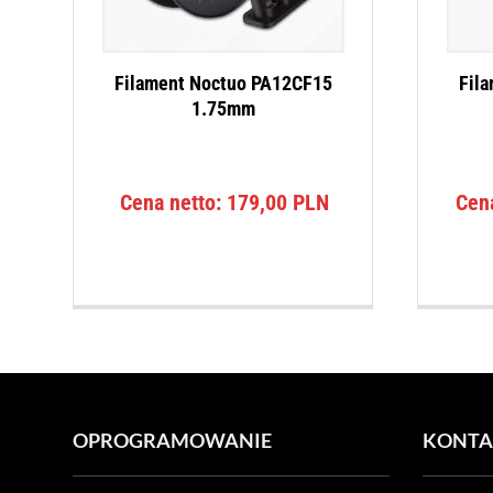
Filament Noctuo PA12CF15
Fil
1.75mm
Cena netto:
179,00
PLN
Cen
OPROGRAMOWANIE
KONTA