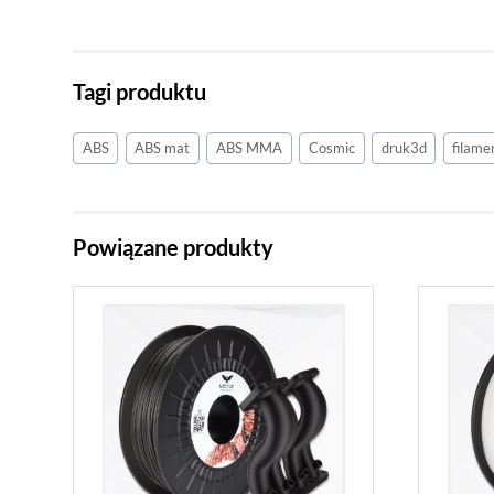
Tagi produktu
ABS
ABS mat
ABS MMA
Cosmic
druk3d
filame
Powiązane produkty