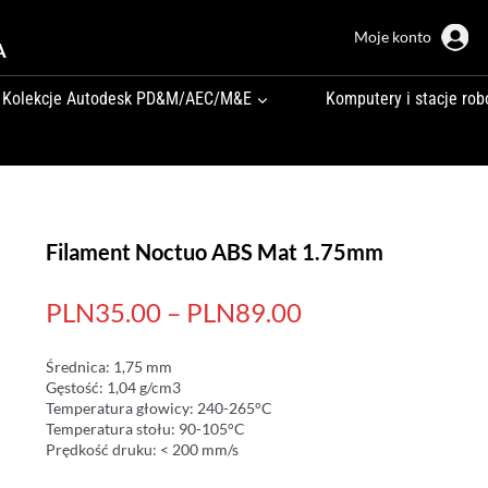
Moje konto
A
Kolekcje Autodesk PD&M/AEC/M&E
Komputery i stacje rob
Filament Noctuo ABS Mat 1.75mm
PLN35.00 – PLN89.00
Średnica: 1,75 mm
Gęstość: 1,04 g/cm3
Temperatura głowicy: 240-265°C
Temperatura stołu: 90-105°C
Prędkość druku: < 200 mm/s