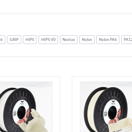
nt
GRIP
HIPS
HIPS V0
Noctuo
Nylon
Nylon PA6
PA1