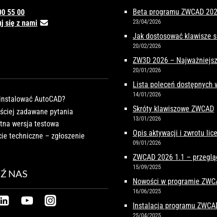
Beta programu ZWCAD 2027
00 55 00
23/04/2026
j się z nami
Jak dostosować klawisze 
20/02/2026
ZW3D 2026 – Najważniejsz
20/01/2026
Lista poleceń dostępnych
14/01/2026
instalować AutoCAD?
Skróty klawiszowe ZWCAD
ściej zadawane pytania
13/01/2026
tna wersja testowa
Opis aktywacji i zwrotu li
ie techniczne – zgłoszenie
09/01/2026
ZWCAD 2026 1.1 – przeglą
15/09/2025
Ź NAS
Nowości w programie ZW
16/06/2025
Instalacja programu ZWCA
25/04/2025