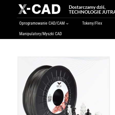
Przejdź
Dostarczamy dziś,
do
TECHNOLOGIE JUTR
treści
Oprogramowanie CAD/CAM
Tokeny/Flex
Manipulatory/Myszki CAD