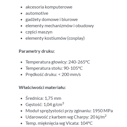
akcesoria komputerowe
automotive
gadżety domowe i biurowe
elementy mechanizmów i obudowy
części maszyn
elementy kostiumów (cosplay)
Parametry druku:
Temperatura głowicy: 240-265°C
Temperatura stołu: 90-105°C
Prędkość druku: < 200 mm/s
Właściwości materiału:
Średnica: 1,75 mm
3
Gęstość: 1,04 g/cm
Moduł sprężystości przy zginaniu: 1950 MPa
2
Udarowość z karbem wg Charpy: 20 kj/m
Temp. mięknięcia wg Vicata: 104°C