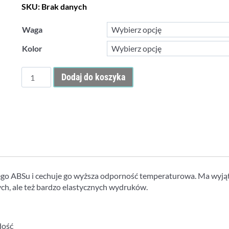
SKU:
Brak danych
Waga
Kolor
ilość
Dodaj do koszyka
Filament
Noctuo
ABS
Mat
1.75mm
ego ABSu i cechuje go wyższa odporność temperaturowa. Ma wyj
ch, ale też bardzo elastycznych wydruków.
dość