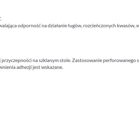
C
walająca odporność na działanie ługów, rozcieńczonych kwasów, w
rzyczepności na szklanym stole. Zastosowanie perforowanego stoł
nienia adhezji jest wskazane.