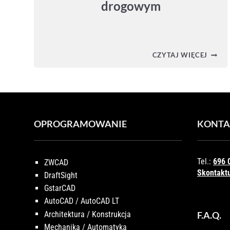
drogowym
CIVIL
CZYTAJ WIĘCEJ
3D
–
PRZEJ
W
KORY
DROG
OPROGRAMOWANIE
KONTA
Tel.:
696 
ZWCAD
Skontaktu
DraftSight
GstarCAD
AutoCAD / AutoCAD LT
Architektura / Konstrukcja
F.A.Q.
Mechanika / Automatyka