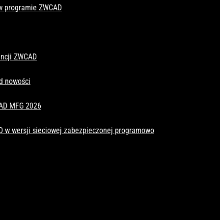
 w programie ZWCAD
cencji ZWCAD
d nowości
CAD MFG 2026
D w wersji sieciowej zabezpieczonej programowo