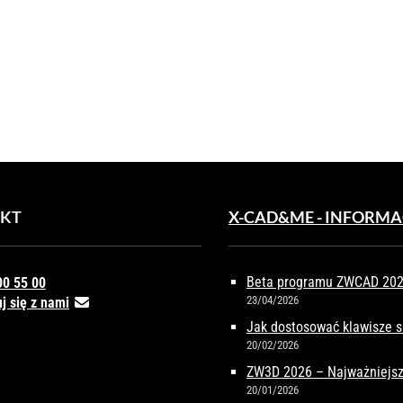
ŚCIA
TARZU
OWYM
KT
X-CAD&ME - INFORMA
Beta programu ZWCAD 2027
00 55 00
23/04/2026
j się z nami
Jak dostosować klawisze 
20/02/2026
ZW3D 2026 – Najważniejsz
20/01/2026