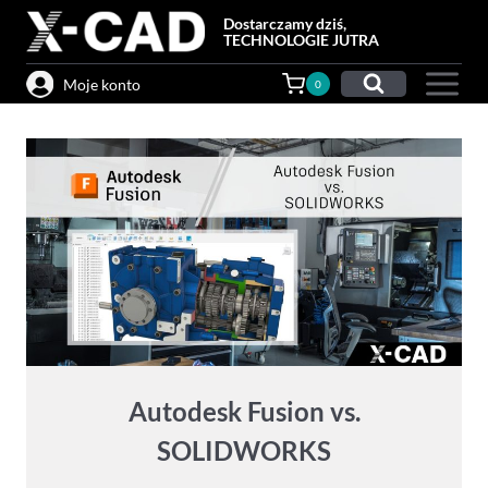
Przejdź
Dostarczamy dziś,
do
TECHNOLOGIE JUTRA
treści
Moje konto
0
Autodesk Fusion vs.
SOLIDWORKS