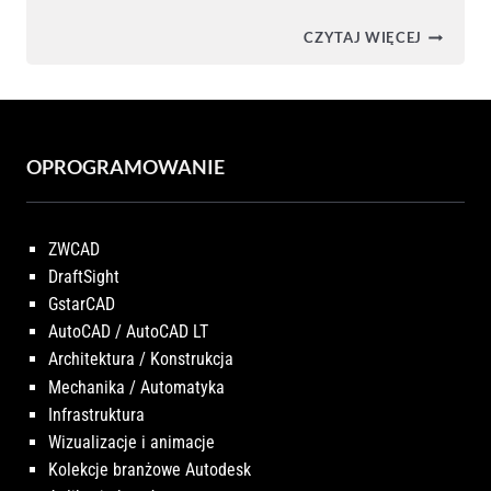
AUTODE
CZYTAJ WIĘCEJ
FUSION
VS.
SOLIDW
OPROGRAMOWANIE
ZWCAD
DraftSight
GstarCAD
AutoCAD / AutoCAD LT
Architektura / Konstrukcja
Mechanika / Automatyka
Infrastruktura
Wizualizacje i animacje
Kolekcje branżowe Autodesk