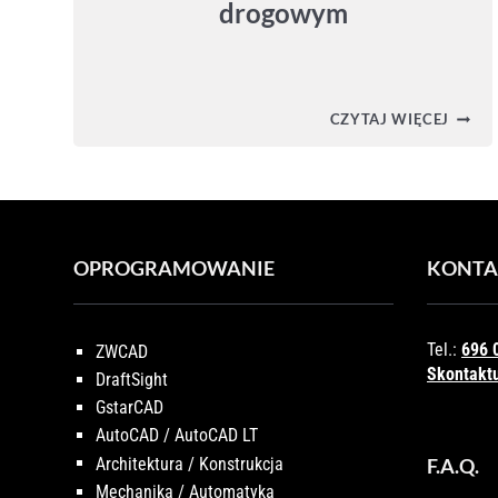
drogowym
CIVIL
CZYTAJ WIĘCEJ
3D
–
PRZEJ
W
KORY
DROG
OPROGRAMOWANIE
KONTA
Tel.:
696 
ZWCAD
Skontaktu
DraftSight
GstarCAD
AutoCAD / AutoCAD LT
Architektura / Konstrukcja
F.A.Q.
Mechanika / Automatyka