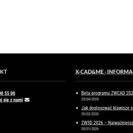
ŚCIA
TARZU
OWYM
KT
X-CAD&ME - INFORMA
Beta programu ZWCAD 2027
00 55 00
23/04/2026
j się z nami
Jak dostosować klawisze 
20/02/2026
ZW3D 2026 – Najważniejsz
20/01/2026