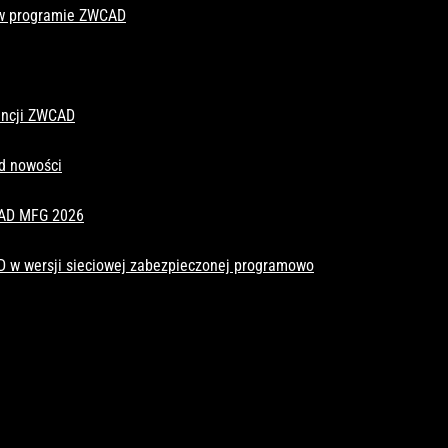
 w programie ZWCAD
cencji ZWCAD
d nowości
CAD MFG 2026
D w wersji sieciowej zabezpieczonej programowo