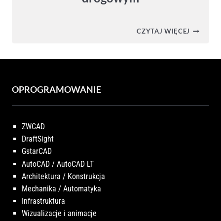
CIVIL
CZYTAJ WIĘCEJ
3D
–
PRZEJŚC
W
KORYTA
DROGO
OPROGRAMOWANIE
ZWCAD
DraftSight
GstarCAD
AutoCAD / AutoCAD LT
Architektura / Konstrukcja
Mechanika / Automatyka
Infrastruktura
Wizualizacje i animacje