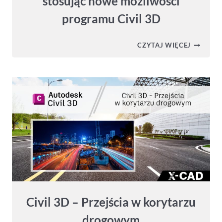
stosując nowe możliwości
programu Civil 3D
CIVIL
CZYTAJ WIĘCEJ
3D
2026
–
ZWIĘKSZ
WYDAJN
PROJEK
STOSUJĄ
NOWE
MOŻLIWO
PROGRA
CIVIL
3D
Civil 3D – Przejścia w korytarzu
drogowym