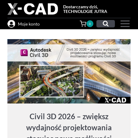
Przejdź
Dostarczamy dziś,
do
TECHNOLOGIE JUTRA
treści
Moje konto
0
Civil 3D 2026 – zwiększ
wydajność projektowania