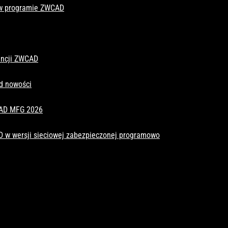
 w programie ZWCAD
cencji ZWCAD
d nowości
CAD MFG 2026
D w wersji sieciowej zabezpieczonej programowo