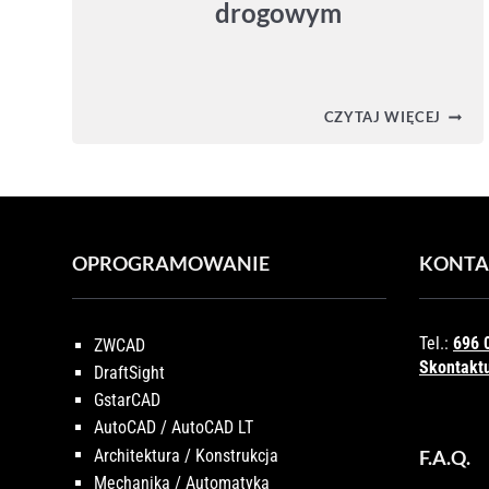
drogowym
CIVIL
CZYTAJ WIĘCEJ
3D
–
PRZEJ
W
KORY
DROG
OPROGRAMOWANIE
KONTA
Tel.:
696 
ZWCAD
Skontaktu
DraftSight
GstarCAD
AutoCAD / AutoCAD LT
Architektura / Konstrukcja
F.A.Q.
Mechanika / Automatyka