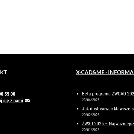
ŚCIA
TARZU
OWYM
KT
X-CAD&ME - INFORMA
Beta programu ZWCAD 2027
00 55 00
23/04/2026
j się z nami
Jak dostosować klawisze 
20/02/2026
ZW3D 2026 – Najważniejsz
20/01/2026