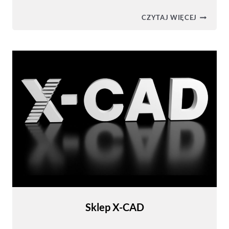
BIM
CZYTAJ WIĘCEJ
W
INFRAST
Sklep X-CAD