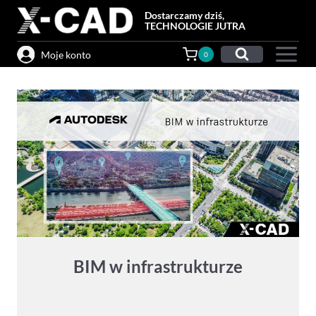
Przejdź
Dostarczamy dziś,
do
TECHNOLOGIE JUTRA
treści
Moje konto
0
BIM w infrastrukturze