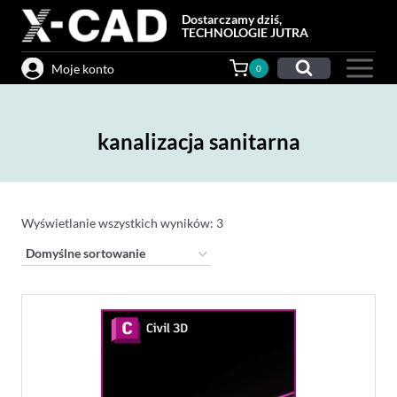
Przejdź
Dostarczamy dziś,
do
TECHNOLOGIE JUTRA
treści
Moje konto
0
kanalizacja sanitarna
Wyświetlanie wszystkich wyników: 3