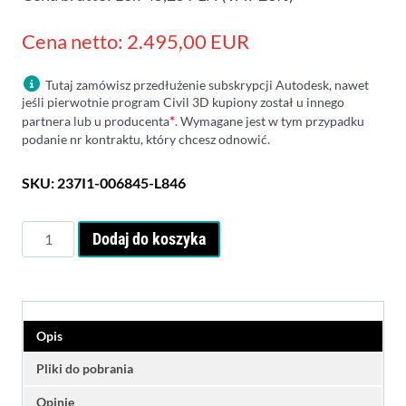
klienta
Cena netto: 2.495,00 EUR
Tutaj zamówisz przedłużenie subskrypcji Autodesk, nawet
jeśli pierwotnie program Civil 3D kupiony został u innego
*
partnera lub u producenta
. Wymagane jest w tym przypadku
podanie nr kontraktu, który chcesz odnowić.
SKU:
237I1-006845-L846
ilość
Dodaj do koszyka
Autodesk
Civil
3D
Renewal
-
Opis
Subskrypcja
roczna
Pliki do pobrania
-
Opinie