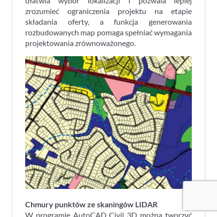
ułatwia wybór lokalizacji i pozwala lepiej
zrozumieć ograniczenia projektu na etapie
składania oferty, a funkcja generowania
rozbudowanych map pomaga spełniać wymagania
projektowania zrównoważonego.
Chmury punktów ze skaningów LIDAR
W programie AutoCAD Civil 3D można tworzyć