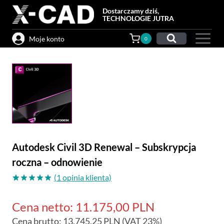
Przejdź
Dostarczamy dziś,
do
TECHNOLOGIE JUTRA
treści
Moje konto
0
Autodesk Civil 3D Renewal – Subskrypcja
roczna – odnowienie
(
1
opinia klienta)
Oceniony
1
5.00
na 5
Cena netto:
11.175,00
PLN
na
podstawie
Cena brutto:
13.745,25
PLN
(VAT 23%)
oceny