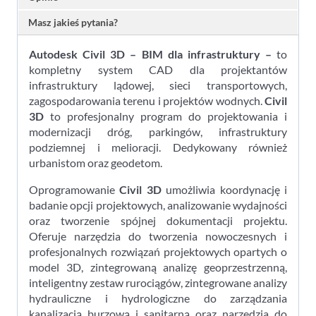
odnowienie
Masz jakieś pytania?
Autodesk Civil 3D – BIM dla infrastruktury –
to
kompletny system CAD dla projektantów
infrastruktury lądowej, sieci transportowych,
zagospodarowania terenu i projektów wodnych.
Civil
3D
to profesjonalny program do projektowania i
modernizacji dróg, parkingów, infrastruktury
podziemnej i melioracji. Dedykowany również
urbanistom oraz geodetom.
Oprogramowanie
Civil 3D
umożliwia koordynację i
badanie opcji projektowych, analizowanie wydajności
oraz tworzenie spójnej dokumentacji projektu.
Oferuje narzędzia do tworzenia nowoczesnych i
profesjonalnych rozwiązań projektowych opartych o
model 3D, zintegrowaną analizę geoprzestrzenną,
inteligentny zestaw rurociągów, zintegrowane analizy
hydrauliczne i hydrologiczne do zarządzania
kanalizacją burzową i sanitarną oraz narzędzia do