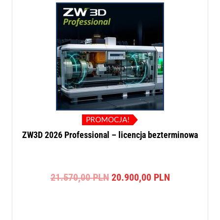
PROMOCJA!
ZW3D 2026 Professional – licencja bezterminowa
Pierwotna
Aktualna
21.570,00
PLN
20.900,00
PLN
cena
cena
wynosiła:
wynosi:
21.570,00 PLN.
20.900,00 P