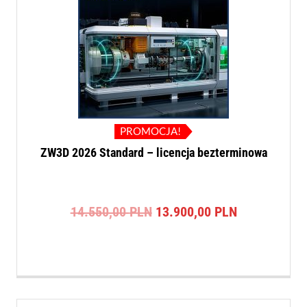
PROMOCJA!
ZW3D 2026 Standard – licencja bezterminowa
Pierwotna
Aktualna
14.550,00
PLN
13.900,00
PLN
cena
cena
wynosiła:
wynosi:
14.550,00 PLN.
13.900,00 P