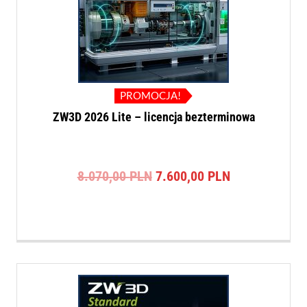
PROMOCJA!
ZW3D 2026 Lite – licencja bezterminowa
Pierwotna
Aktualna
8.070,00
PLN
7.600,00
PLN
cena
cena
wynosiła:
wynosi:
8.070,00 PLN.
7.600,00 PLN