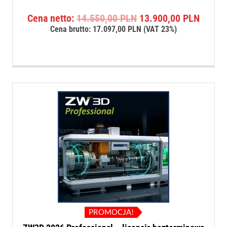
Pierwotna
Aktual
Cena netto:
14.550,00
PLN
13.900,00
PLN
cena
cena
Cena brutto:
17.097,00
PLN
(VAT 23%)
wynosiła:
wynosi
14.550,00 PLN.
13.900
PROMOCJA!