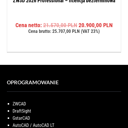
ZW3D 2026 Professional – licencja bezterminowa
Pierwotna
Aktual
Cena netto:
21.570,00
PLN
20.900,00
PLN
cena
cena
Cena brutto:
25.707,00
PLN
(VAT 23%)
wynosiła:
wynosi
21.570,00 PLN.
20.900
OPROGRAMOWANIE
ZWCAD
DraftSight
GstarCAD
AutoCAD / AutoCAD LT