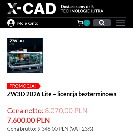
Przejdź
Dostarczamy dziś,
do
TECHNOLOGIE JUTRA
treści
Moje konto
0
PROMOCJA!
ZW3D 2026 Lite – licencja bezterminowa
Pierwotna
Cena netto:
8.070,00
PLN
Aktualna
cena
7.600,00
PLN
Cena brutto:
9.348,00
cena
PLN
(VAT 23%)
wynosiła: