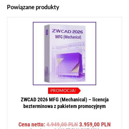
Powiązane produkty
PROMOCJA!
ZWCAD 2026 MFG (Mechanical) – licencja
bezterminowa z pakietem promocyjnym
Pierwotna
Aktualn
Cena netto:
4.949,00
PLN
3.959,00
PLN