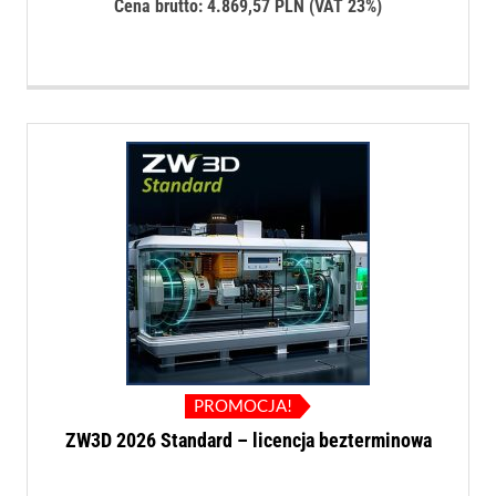
cena
cena
Cena brutto:
4.869,57
PLN
(VAT 23%)
wynosiła:
wynosi:
4.949,00 PLN.
3.959,0
PROMOCJA!
ZW3D 2026 Standard – licencja bezterminowa