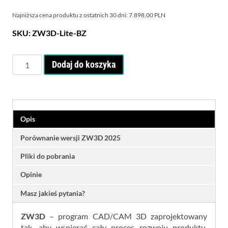
wynosi:
8.070,00 PLN.
Najniższa cena produktu z ostatnich 30 dni:
7.898,00
PLN
7.600,00 PLN.
SKU:
ZW3D-Lite-BZ
ilość
Dodaj do koszyka
ZW3D
2026
Lite
-
licencja
Opis
bezterminowa
Porównanie wersji ZW3D 2025
Pliki do pobrania
Opinie
Masz jakieś pytania?
ZW3D
– program CAD/CAM 3D zaprojektowany
tak, aby wspierać cały proces rozwoju produktu.