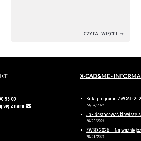
CT
BIM
CZYTAJ WIĘCEJ
RER
W
INFRASTR
RUM
ĄDZANIA
LAMI
KT
X-CAD&ME - INFORMA
Beta programu ZWCAD 2027
00 55 00
23/04/2026
j się z nami
Jak dostosować klawisze 
20/02/2026
ZW3D 2026 – Najważniejsz
20/01/2026