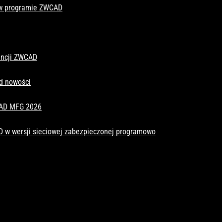
 w programie ZWCAD
cencji ZWCAD
d nowości
CAD MFG 2026
D w wersji sieciowej zabezpieczonej programowo