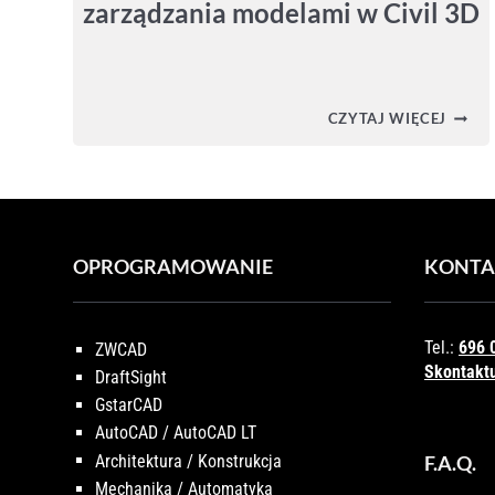
zarządzania modelami w Civil 3D
PROJE
CZYTAJ WIĘCEJ
EXPLO
–
CENT
ZARZ
MODE
W
CIVIL
OPROGRAMOWANIE
KONTA
3D
Tel.:
696 
ZWCAD
Skontaktu
DraftSight
GstarCAD
AutoCAD / AutoCAD LT
Architektura / Konstrukcja
F.A.Q.
Mechanika / Automatyka