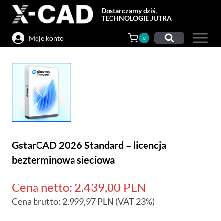
Przejdź
Dostarczamy dziś,
do
TECHNOLOGIE JUTRA
treści
Moje konto
0
GstarCAD 2026 Standard – licencja
bezterminowa sieciowa
Cena netto:
2.439,00
PLN
Cena brutto:
2.999,97
PLN
(VAT 23%)