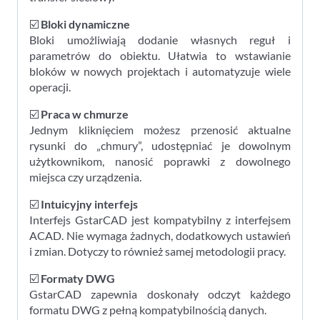
☑️
Bloki dynamiczne
Bloki umożliwiają dodanie własnych reguł i
parametrów do obiektu. Ułatwia to wstawianie
bloków w nowych projektach i automatyzuje wiele
operacji.
☑️
Praca w chmurze
Jednym kliknięciem możesz przenosić aktualne
rysunki do „chmury”, udostępniać je dowolnym
użytkownikom, nanosić poprawki z dowolnego
miejsca czy urządzenia.
☑️
Intuicyjny interfejs
Interfejs GstarCAD jest kompatybilny z interfejsem
ACAD. Nie wymaga żadnych, dodatkowych ustawień
i zmian. Dotyczy to również samej metodologii pracy.
☑️
Formaty DWG
GstarCAD zapewnia doskonały odczyt każdego
formatu DWG z pełną kompatybilnością danych.