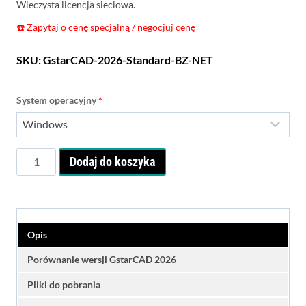
Wieczysta licencja sieciowa.
☎️
Zapytaj o cenę specjalną / negocjuj cenę
SKU:
GstarCAD-2026-Standard-BZ-NET
System operacyjny
*
ilość
Dodaj do koszyka
GstarCAD
2026
Standard
-
licencja
Opis
bezterminowa
sieciowa
Porównanie wersji GstarCAD 2026
Pliki do pobrania