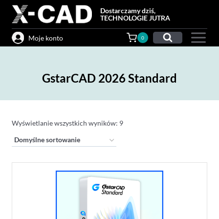
Przejdź
Dostarczamy dziś,
do
TECHNOLOGIE JUTRA
treści
Moje konto
0
GstarCAD 2026 Standard
Wyświetlanie wszystkich wyników: 9