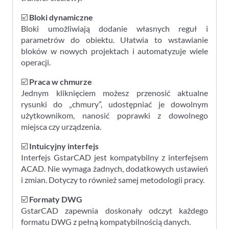
☑️
Bloki dynamiczne
Bloki umożliwiają dodanie własnych reguł i
parametrów do obiektu. Ułatwia to wstawianie
bloków w nowych projektach i automatyzuje wiele
operacji.
☑️
Praca w chmurze
Jednym kliknięciem możesz przenosić aktualne
rysunki do „chmury”, udostępniać je dowolnym
użytkownikom, nanosić poprawki z dowolnego
miejsca czy urządzenia.
☑️
Intuicyjny interfejs
Interfejs GstarCAD jest kompatybilny z interfejsem
ACAD. Nie wymaga żadnych, dodatkowych ustawień
i zmian. Dotyczy to również samej metodologii pracy.
☑️
Formaty DWG
GstarCAD zapewnia doskonały odczyt każdego
formatu DWG z pełną kompatybilnością danych.