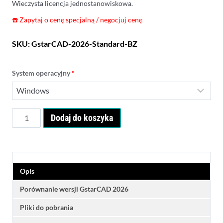
Wieczysta licencja jednostanowiskowa.
☎️
Zapytaj o cenę specjalną / negocjuj cenę
SKU:
GstarCAD-2026-Standard-BZ
System operacyjny
*
ilość
Dodaj do koszyka
GstarCAD
2026
Standard
-
licencja
Opis
bezterminowa
Porównanie wersji GstarCAD 2026
Pliki do pobrania