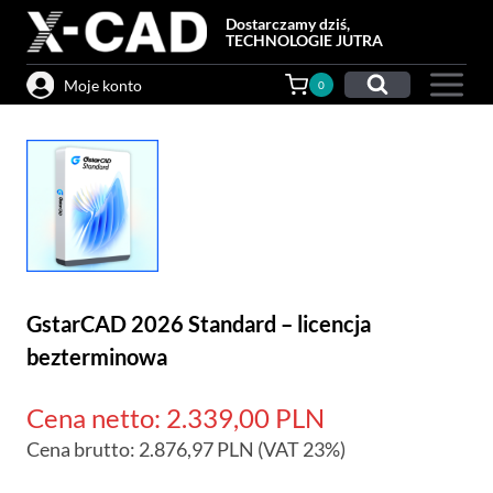
Przejdź
Dostarczamy dziś,
do
TECHNOLOGIE JUTRA
treści
Moje konto
0
GstarCAD 2026 Standard – licencja
bezterminowa
Cena netto:
2.339,00
PLN
Cena brutto:
2.876,97
PLN
(VAT 23%)