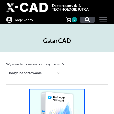
Przejdź
Dostarczamy dziś,
do
TECHNOLOGIE JUTRA
treści
Moje konto
0
GstarCAD
Wyświetlanie wszystkich wyników: 9