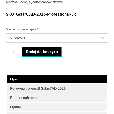
Roczna licencja jednostanowiskowa.
SKU:
GstarCAD-2026-Professional-LR
System operacyjny
*
ilość
Dodaj do koszyka
GstarCAD
2026
Professional
-
licencja
Opis
roczna
Porównanie wersji GstarCAD 2026
Pliki do pobrania
Opinie