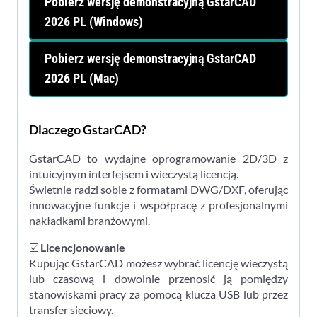
Pobierz wersję demonstracyjną GstarCAD
2026 PL (Windows)
Pobierz wersję demonstracyjną GstarCAD
2026 PL (Mac)
Dlaczego GstarCAD?
GstarCAD to wydajne oprogramowanie 2D/3D z
intuicyjnym interfejsem i wieczystą licencją.
Świetnie radzi sobie z formatami DWG/DXF, oferując
innowacyjne funkcje i współpracę z profesjonalnymi
nakładkami branżowymi.
☑️
Licencjonowanie
Kupując GstarCAD możesz wybrać licencję wieczystą
lub czasową i dowolnie przenosić ją pomiędzy
stanowiskami pracy za pomocą klucza USB lub przez
transfer sieciowy.