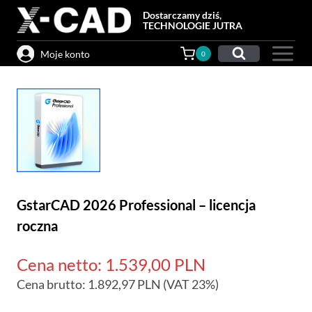
Przejdź
Dostarczamy dziś,
do
TECHNOLOGIE JUTRA
treści
Moje konto
0
GstarCAD 2026 Professional – licencja
roczna
Cena netto:
1.539,00
PLN
Cena brutto:
1.892,97
PLN
(VAT 23%)