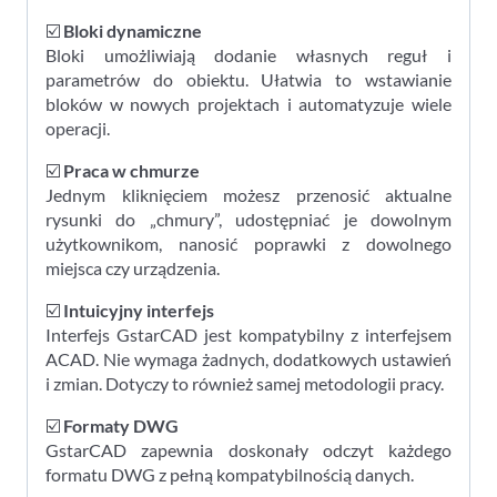
☑️
Bloki dynamiczne
Bloki umożliwiają dodanie własnych reguł i
parametrów do obiektu. Ułatwia to wstawianie
bloków w nowych projektach i automatyzuje wiele
operacji.
☑️
Praca w chmurze
Jednym kliknięciem możesz przenosić aktualne
rysunki do „chmury”, udostępniać je dowolnym
użytkownikom, nanosić poprawki z dowolnego
miejsca czy urządzenia.
☑️
Intuicyjny interfejs
Interfejs GstarCAD jest kompatybilny z interfejsem
ACAD. Nie wymaga żadnych, dodatkowych ustawień
i zmian. Dotyczy to również samej metodologii pracy.
☑️
Formaty DWG
GstarCAD zapewnia doskonały odczyt każdego
formatu DWG z pełną kompatybilnością danych.