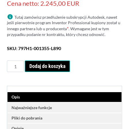
Cena netto: 2.245,00 EUR
Tutaj zamówisz przedłużenie subskrypcji Autodesk, nawet
jeśli pierwotnie program Inventor Professional kupiony został u
*
innego partnera lub u producenta
. Wymagane jest w tym
przypadku podanie nr kontraktu, który chcesz odnowić.
SKU:
797H1-001355-L890
ilość
Dodaj do koszyka
Autodesk
Inventor
Professional
Renewal
-
Opis
Subskrypcja
roczna
Najważniejsze funkcje
-
Pliki do pobrania
odnowienie
Opinie