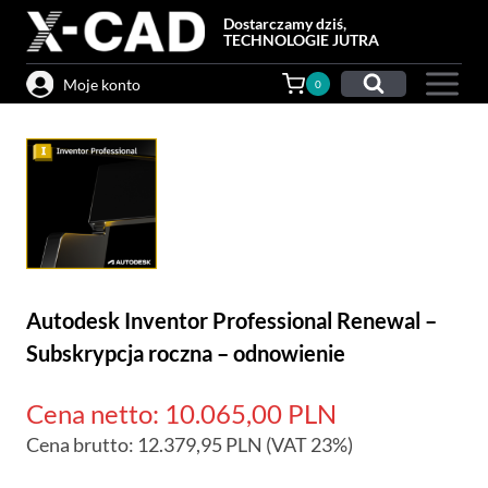
Przejdź
Dostarczamy dziś,
do
TECHNOLOGIE JUTRA
treści
Moje konto
0
Autodesk Inventor Professional Renewal –
Subskrypcja roczna – odnowienie
Cena netto:
10.065,00
PLN
Cena brutto:
12.379,95
PLN
(VAT 23%)