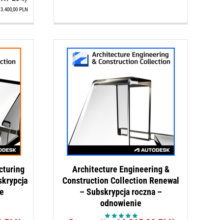
ynosi:
4.300,00 PLN.
:
3.400,00
PLN
.440,00 PLN.
cturing
Architecture Engineering &
skrypcja
Construction Collection Renewal
e
– Subskrypcja roczna –
odnowienie