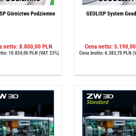
SP Górnictwo Podziemne
GEOLISP System Geod
a netto:
8.800,00
PLN
Cena netto:
5.190,0
tto:
10.824,00
PLN
(VAT 23%)
Cena brutto:
6.383,70
PLN
(