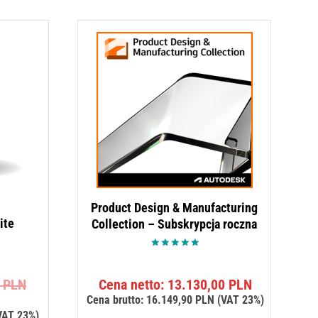
Product Design & Manufacturing
ite
Collection – Subskrypcja roczna
Oceniono
5.00
na 5
Pierwotna
0
PLN
Cena netto:
13.130,00
PLN
ktualna
cena
Cena brutto:
16.149,90
PLN
(VAT 23%)
ena
wynosiła:
VAT 23%)