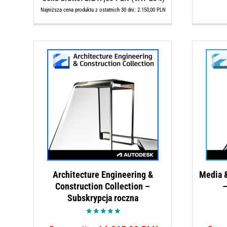
wynosi:
2.150,00 PLN.
Najniższa cena produktu z ostatnich 30 dni:
2.150,00
PLN
1.827,50 PLN.
Architecture Engineering &
Media &
Construction Collection –
–
Subskrypcja roczna
Oceniono