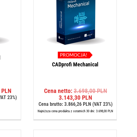
PROMOCJA!
l
CADprofi Mechanical
Pierwotna
0
PLN
Cena netto:
3.698,00
PLN
Aktualna
cena
3.143,30
PLN
VAT 23%)
cena
wynosiła:
Cena brutto:
3.866,26
PLN
(VAT 23%)
wynosi:
3.698,00 PL
Najniższa cena produktu z ostatnich 30 dni:
3.698,00
PLN
3.143,30 PLN.