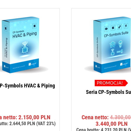
PROMOCJA!
CP-Symbols HVAC & Piping
Seria CP-Symbols Su
a netto:
2.150,00
PLN
Cena netto:
4.300,0
A
3.440,00
PLN
utto:
2.644,50
PLN
(VAT 23%)
c
Cena brutto:
4.231,20
PLN
(