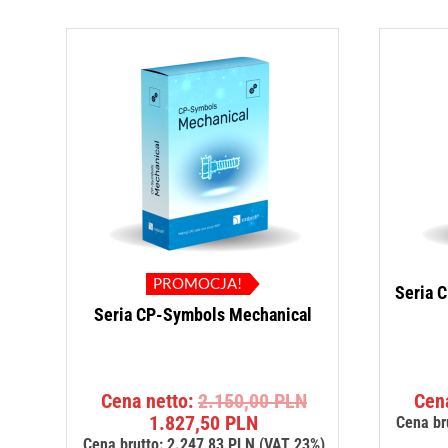
PROMOCJA!
Seria 
Seria CP-Symbols Mechanical
Pierwotna
Cena netto:
2.150,00
PLN
Cen
Aktualna
cena
1.827,50
PLN
Cena br
cena
wynosiła:
Cena brutto:
2.247,83
PLN
(VAT 23%)