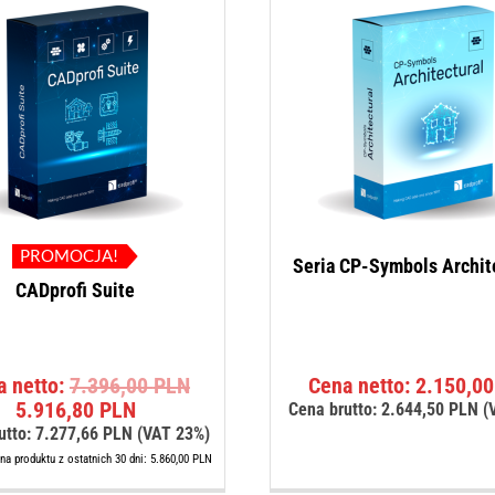
PROMOCJA!
Seria CP-Symbols Archit
CADprofi Suite
Pierwotna
a netto:
7.396,00
PLN
Cena netto:
2.150,0
Aktualna
cena
5.916,80
PLN
Cena brutto:
2.644,50
PLN
(
cena
wynosiła:
utto:
7.277,66
PLN
(VAT 23%)
wynosi:
7.396,00 PLN.
na produktu z ostatnich 30 dni:
5.860,00
PLN
5.916,80 PLN.