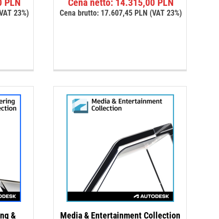
0
PLN
Cena netto:
14.315,00
PLN
Oceniono
VAT 23%)
Cena brutto:
17.607,45
PLN
(VAT 23%)
5.00
na 5
ing &
Media & Entertainment Collection