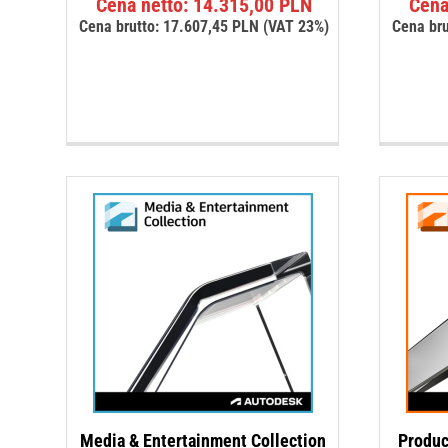
Cena netto:
14.315,00
PLN
Cena
5.00
na 5
Cena brutto:
17.607,45
PLN
(VAT 23%)
Cena bru
Media & Entertainment Collection
Produc