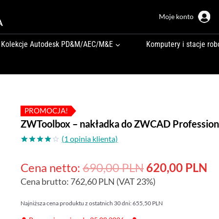
Moje konto
A
Kolekcje Autodesk PD&M/AEC/M&E
Komputery i stacje rob
PROMOCJA!
ZWToolbox – nakładka do ZWCAD Profession
(
1
opinia klienta)
Oceniony
1
4.00
na
Pierwotna
Ak
Cena netto:
690,00
PLN
620,00
PLN
5 na
podstawie
Cena brutto:
762,60
PLN
(VAT 23%)
cena
ce
oceny
klienta
wynosiła:
wy
Najniższa cena produktu z ostatnich 30 dni:
655,50
PLN
690,00 PLN.
62