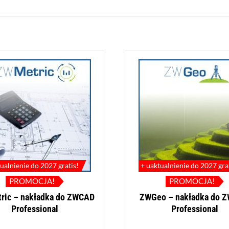
ualnienie do 2027 gratis!
+ uaktualnienie do 2027 gra
PROMOCJA!
PROMOCJA!
ric – nakładka do ZWCAD
ZWGeo – nakładka do 
Professional
Professional