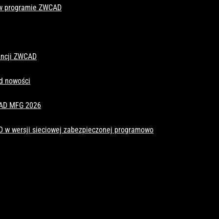
 w programie ZWCAD
cencji ZWCAD
d nowości
CAD MFG 2026
D w wersji sieciowej zabezpieczonej programowo