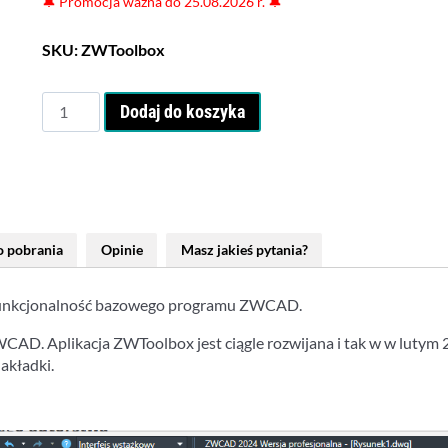
🔔
Promocja ważna do 25.08.2026 r.
🔔
SKU:
ZWToolbox
ilość
Dodaj do koszyka
ZWToolbox
-
nakładka
do
ZWCAD
Professional
do pobrania
Opinie
Masz jakieś pytania?
y funkcjonalność bazowego programu ZWCAD.
AD. Aplikacja ZWToolbox jest ciągle rozwijana i tak w w lutym 2
akładki.