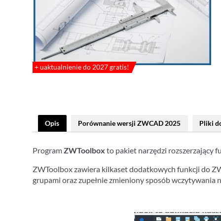
+ uaktualnienie do 2027 gratis!
Opis
Porównanie wersji ZWCAD 2025
Pliki 
Program
ZWToolbox
to pakiet narzędzi rozszerzając
ZWToolbox zawiera kilkaset dodatkowych funkcji do ZWC
grupami oraz zupełnie zmieniony sposób wczytywania n