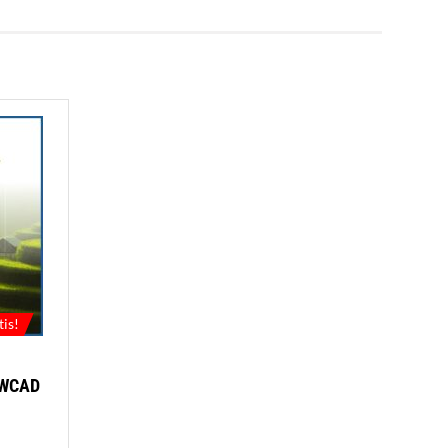
tis!
ZWCAD