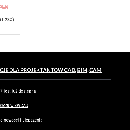
Pierwotna
PLN
tualna
cena
na
wynosiła:
AT 23%)
nosi:
890,00 PLN.
0,00 PLN.
CJE DLA PROJEKTANTÓW CAD, BIM, CAM
 jest już dostępna
skrótu w ZWCAD
e nowości i ulepszenia