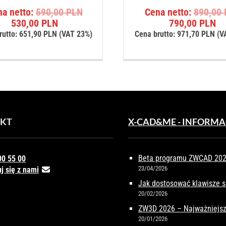
Pierwotna
na netto:
590,00
PLN
Cena netto:
890,00
Aktualna
cena
Ak
530,00
PLN
790,00
PLN
cena
wynosiła:
ce
rutto:
651,90
PLN
(VAT 23%)
Cena brutto:
971,70
PLN
(V
wynosi:
590,00 PLN.
wy
530,00 PLN.
79
KT
X-CAD&ME - INFORMA
Beta programu ZWCAD 2027
00 55 00
23/04/2026
j się z nami
Jak dostosować klawisze 
20/02/2026
ZW3D 2026 – Najważniejsz
20/01/2026