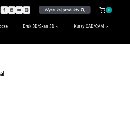
Wyszukaj produkty
0
ocze
Druk 3D/Skan 3D
Kursy CAD/CAM
al
tualna
na
nosi:
0,00 PLN.