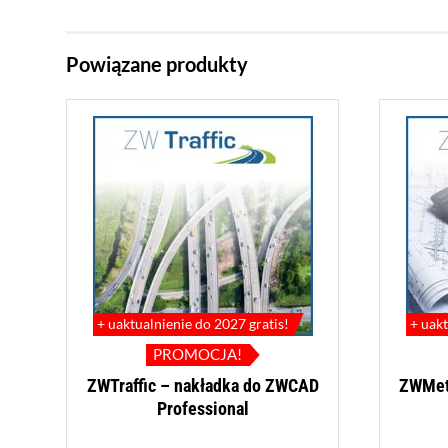
Powiązane produkty
+ uaktualnienie do 2027 gratis!
+ uakt
PROMOCJA!
ZWTraffic – nakładka do ZWCAD
ZWMet
Professional