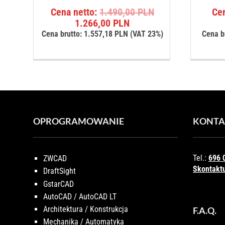
Pierwotna
Cena netto:
1.490,00
PLN
Ce
Aktualna
cena
1.266,00
PLN
cena
wynosiła:
Cena brutto:
1.557,18
PLN
(VAT 23%)
Cena b
wynosi:
1.490,00 PLN.
1.266,00 PLN.
OPROGRAMOWANIE
KONTA
Tel.:
696 
ZWCAD
Skontaktu
DraftSight
GstarCAD
AutoCAD / AutoCAD LT
Architektura / Konstrukcja
F.A.Q.
Mechanika / Automatyka