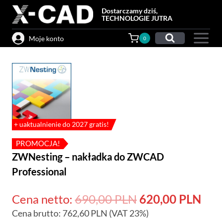
Przejdź
Dostarczamy dziś,
do
TECHNOLOGIE JUTRA
treści
Moje konto
0
+ uaktualnienie do 2027 gratis!
PROMOCJA!
ZWNesting – nakładka do ZWCAD
Professional
Pierwotna
Akt
Cena netto:
690,00
PLN
620,00
PLN
Cena brutto:
762,60
PLN
(VAT 23%)
cena
cen