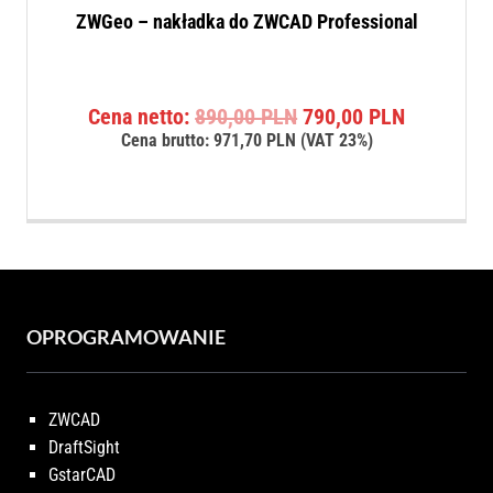
ZWGeo – nakładka do ZWCAD Professional
Pierwotna
Aktualna
Cena netto:
890,00
PLN
790,00
PLN
cena
cena
Cena brutto:
971,70
PLN
(VAT 23%)
wynosiła:
wynosi:
890,00 PLN.
790,00 P
OPROGRAMOWANIE
ZWCAD
DraftSight
GstarCAD