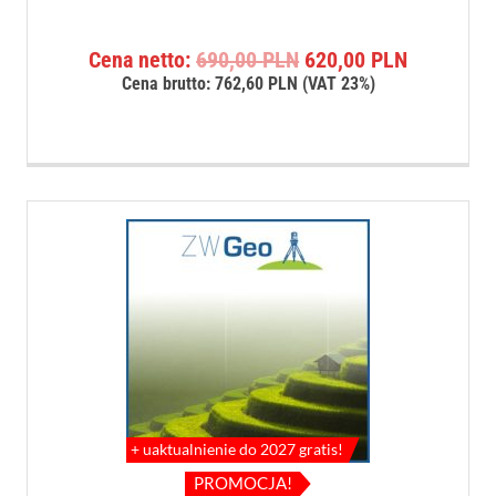
Oceniono
4.00
na 5
Pierwotna
Aktualna
Cena netto:
690,00
PLN
620,00
PLN
cena
cena
Cena brutto:
762,60
PLN
(VAT 23%)
wynosiła:
wynosi:
690,00 PLN.
620,00 P
+ uaktualnienie do 2027 gratis!
PROMOCJA!