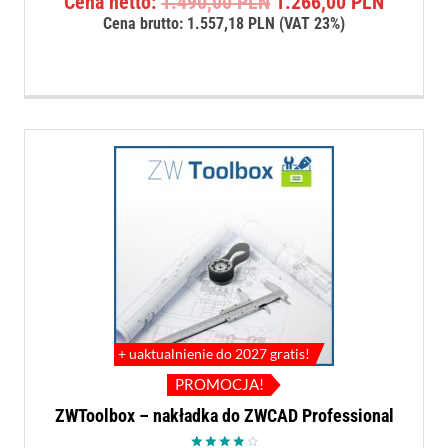
Pierwotna
Aktualn
Cena netto:
1.490,00
PLN
1.266,00
PLN
cena
cena
Cena brutto:
1.557,18
PLN
(VAT 23%)
wynosiła:
wynosi:
1.490,00 PLN.
1.266,0
+ uaktualnienie do 2027 gratis!
PROMOCJA!
ZWToolbox – nakładka do ZWCAD Professional