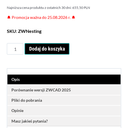
wynosiła:
wyn
Najniższa cena produktu z ostatnich 30 dni:
655,50
PLN
690,00 PLN.
620
🔔
Promocja ważna do 25.08.2026 r.
🔔
SKU:
ZWNesting
ilość
Dodaj do koszyka
ZWNesting
-
nakładka
do
ZWCAD
Opis
Professional
Porównanie wersji ZWCAD 2025
Pliki do pobrania
Opinie
Masz jakieś pytania?